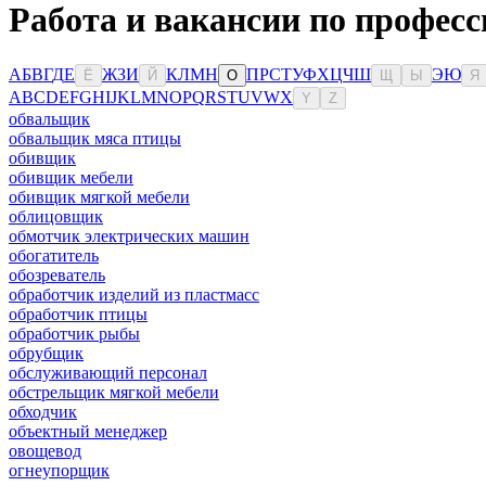
Работа и вакансии по профес
А
Б
В
Г
Д
Е
Ж
З
И
К
Л
М
Н
П
Р
С
Т
У
Ф
Х
Ц
Ч
Ш
Э
Ю
Ё
Й
О
Щ
Ы
Я
A
B
C
D
E
F
G
H
I
J
K
L
M
N
O
P
Q
R
S
T
U
V
W
X
Y
Z
обвальщик
обвальщик мяса птицы
обивщик
обивщик мебели
обивщик мягкой мебели
облицовщик
обмотчик электрических машин
обогатитель
обозреватель
обработчик изделий из пластмасс
обработчик птицы
обработчик рыбы
обрубщик
обслуживающий персонал
обстрельщик мягкой мебели
обходчик
объектный менеджер
овощевод
огнеупорщик