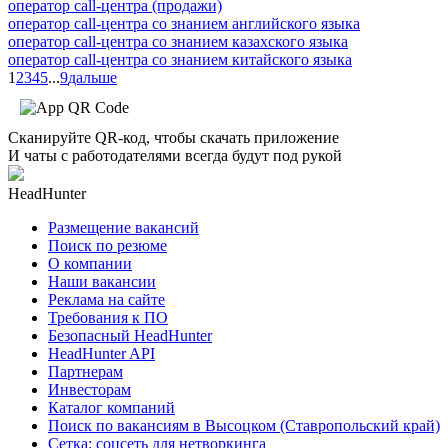
оператор call-центра (продажи)
оператор call-центра со знанием английского языка
оператор call-центра со знанием казахского языка
оператор call-центра со знанием китайского языка
1
2
3
4
5
...
9
дальше
Сканируйте QR-код, чтобы скачать приложение
И чаты с работодателями всегда будут под рукой
HeadHunter
Размещение вакансий
Поиск по резюме
О компании
Наши вакансии
Реклама на сайте
Требования к ПО
Безопасный HeadHunter
HeadHunter API
Партнерам
Инвесторам
Каталог компаний
Поиск по вакансиям в Высоцком (Ставропольский край)
Сетка: соцсеть для нетворкинга