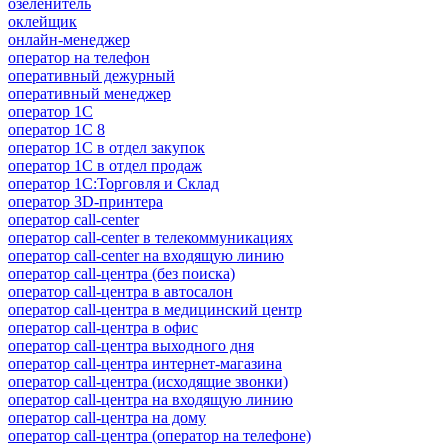
озеленитель
оклейщик
онлайн-менеджер
опeрaтoр нa тeлeфoн
оперативный дежурный
оперативный менеджер
оператор 1C
оператор 1С 8
оператор 1С в отдел закупок
оператор 1С в отдел продаж
оператор 1С:Торговля и Склад
оператор 3D-принтера
оператор call-center
оператор call-center в телекоммуникациях
оператор call-center на входящую линию
оператор call-центра (без поиска)
оператор call-центра в автосалон
оператор call-центра в медицинский центр
оператор call-центра в офис
оператор call-центра выходного дня
оператор call-центра интернет-магазина
оператор call-центра (исходящие звонки)
оператор call-центра на входящую линию
оператор call-центра на дому
оператор call-центра (оператор на телефоне)